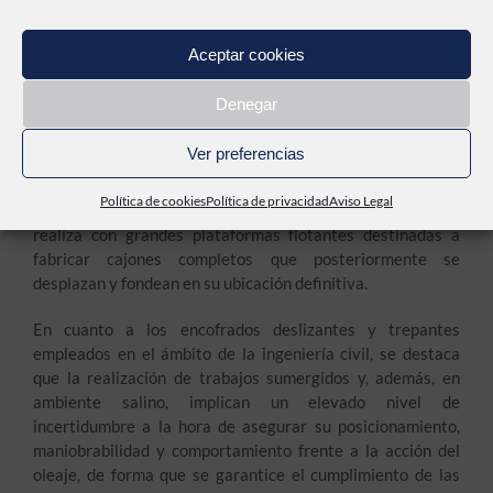
Aceptar cookies
En definitiva, este proyecto propone el desarrollo de un
nuevo encofrado deslizante, no habiéndose empleado este
Denegar
tipo de encofrados actualmente en el ámbito de la
reparación de diques portuarios. Si bien es cierto que existe
Ver preferencias
tecnología de encofrado deslizante para la fabricación de
cajones, esta tecnología no es aplicable a la reparación de
Política de cookies
Política de privacidad
Aviso Legal
diques verticales, ya que la fabricación de cajones se
realiza con grandes plataformas flotantes destinadas a
fabricar cajones completos que posteriormente se
desplazan y fondean en su ubicación definitiva.
En cuanto a los encofrados deslizantes y trepantes
empleados en el ámbito de la ingeniería civil, se destaca
que la realización de trabajos sumergidos y, además, en
ambiente salino, implican un elevado nivel de
incertidumbre a la hora de asegurar su posicionamiento,
maniobrabilidad y comportamiento frente a la acción del
oleaje, de forma que se garantice el cumplimiento de las