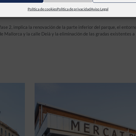
icie total de la actuación es de 1.593 m², de los cuales 656 m² inter
certificada de explotaciones sostenibles (750 m²) y la fachada de p
Política de cookies
Política de privacidad
Aviso Legal
fase 2, implica la renovación de la parte inferior del parque, el ento
e Mallorca y la calle Deià y la eliminación de las gradas existentes a l