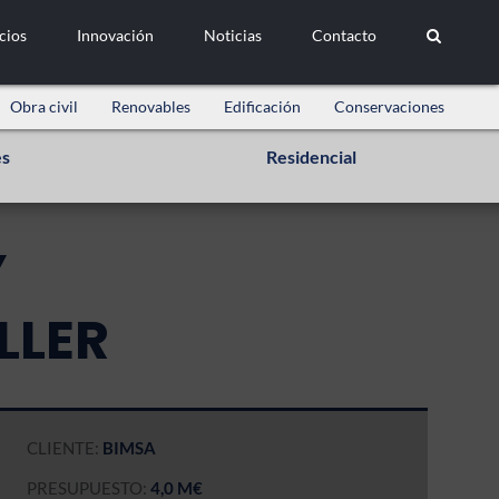
cios
Innovación
Noticias
Contacto
Obra civil
Renovables
Edificación
Conservaciones
es
Residencial
Y
LLER
CLIENTE:
BIMSA
PRESUPUESTO:
4,0 M€