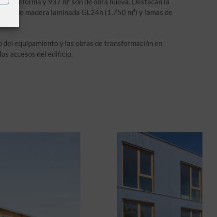
esan la reforma y 937 m² son de obra nueva. Destacan la
aneles de madera laminada GL24h (1.750 m³) y lamas de
rno del equipamiento y las obras de transformación en
os accesos del edificio.