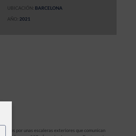
UBICACIÓN:
BARCELONA
AÑO:
2021
divididos por unas escaleras exteriores que comunican