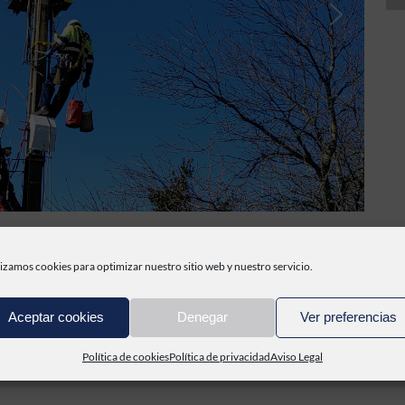
lizamos cookies para optimizar nuestro sitio web y nuestro servicio.
vicios necesarios para la construcción, mantenimiento y operación de 
to de la red de Baja y Media Tensión, mediante operaciones de tendi
Aceptar cookies
Denegar
Ver preferencias
n MT/BT, las instalaciones del enlace BT según normativa específic
Política de cookies
Política de privacidad
Aviso Legal