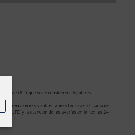
la red de UFD, que no se consideren singulares.
do de líneas aéreas y subterráneas tanto de BT como de
a de UFD y la atención de las averías en la red las 24