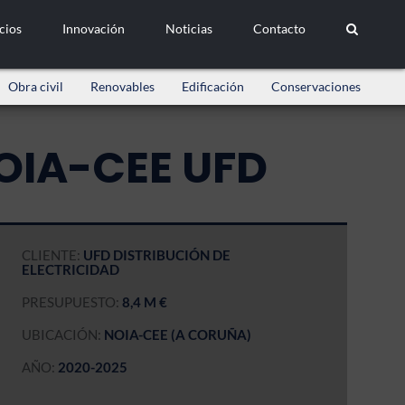
cios
Innovación
Noticias
Contacto
Obra civil
Renovables
Edificación
Conservaciones
OIA-CEE UFD
CLIENTE:
UFD DISTRIBUCIÓN DE
ELECTRICIDAD
PRESUPUESTO:
8,4 M €
UBICACIÓN:
NOIA-CEE (A CORUÑA)
AÑO:
2020-2025