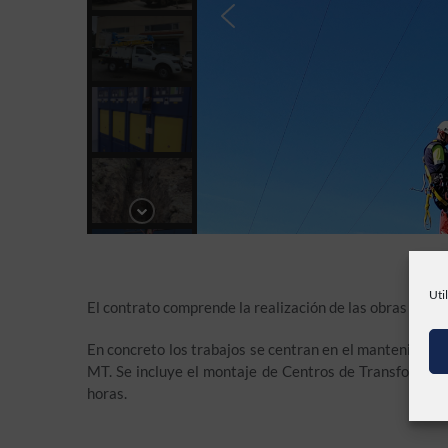
Uti
El contrato comprende la realización de las obras y ser
En concreto los trabajos se centran en el mantenimien
MT. Se incluye el montaje de Centros de Transformació
horas.