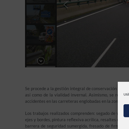
Se procede a la gestión integral de conservación de c
Uti
así como de la vialidad invernal. Asimismo, se reali
accidentes en las carreteras englobadas en la zona Nort
Los trabajos realizados comprenden: segado de vegetaci
ejes y bordes, pintura reflexiva acrílica, resaltes con 
barrera de seguridad sumergida, fresado de firme de 