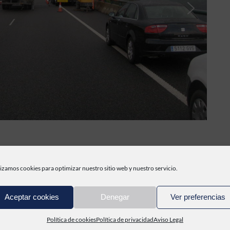
arreteras, complementadas con las actuaciones necesarias para el man
lizamos cookies para optimizar nuestro sitio web y nuestro servicio.
zan operaciones de reparación urgente en zonas puntuales de las ca
e de la provincia de A Coruña.
Aceptar cookies
Denegar
Ver preferencias
ón, limpieza y reperfilado de cunetas, limpieza de caños, tajeas, a
pintura termoplástica en caliente, captafaros sobre pavimento, coloca
Política de cookies
Política de privacidad
Aviso Legal
mezcla bituminosa en caliente, ejecución de riegos de adherencia