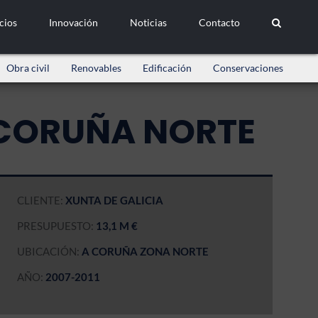
cios
Innovación
Noticias
Contacto
Obra civil
Renovables
Edificación
Conservaciones
 CORUÑA NORTE
CLIENTE:
XUNTA DE GALICIA
PRESUPUESTO:
13,1 M €
UBICACIÓN:
A CORUÑA ZONA NORTE
AÑO:
2007-2011