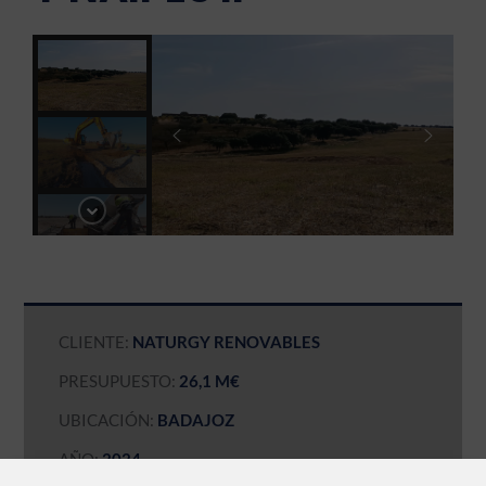
CLIENTE:
NATURGY RENOVABLES
PRESUPUESTO:
26,1 M€
UBICACIÓN:
BADAJOZ
AÑO:
2024