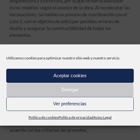
Arquitectura y Estructura, por lo que se han actualizado
estos modelos según el avance de la obra. Al no ejecutar las
instalaciones, ha habido un proceso de coordinación con el
Lote 2, con el objetivo de anticipar posibles errores de
diseño y asegurar la constructibilidad de todos los
elementos.
A través del BEP, se estableció al principio los criterios de
coordinación con el Lote 2, se definió un ECD donde
Utilizamos cookies para optimizar nuestro sitio web y nuestro servicio.
compartir la información y se establecieron una serie de
reuniones de coordinación periódicas. Así, durante el
Aceptar cookies
desarrollo de la obra se ha mantenido este procedimiento,
facilitando la comunicación entre empresas.
Denegar
Finalmente se ha podido entregar un modelo As-Built
compilando las 3 disciplinas perfectamente coordinado y
Ver preferencias
que ha reflejado la realidad de la obra ejecutada. Además,
este modelo de coordinación ha seguido unos mismos
Política de cookies
Política de privacidad
Aviso Legal
criterios en cuanto a parametrización y estructura, de
acuerdo con los criterios del promotor.