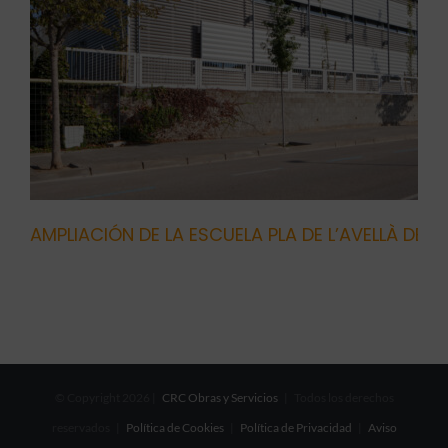
AMPLIACIÓN DE LA ESCUELA PLA DE L’AVELLÀ DE 
© Copyright
2026 |
CRC Obras y Servicios
| Todos los derechos
reservados |
Política de Cookies
|
Política de Privacidad
|
Aviso